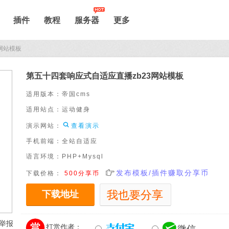
插件
教程
服务器
更多
网站模板
第五十四套响应式自适应直播zb23网站模板
适用版本：
帝国cms
适用站点：
运动健身

演示网站：
查看演示
手机前端：
全站自适应
语言环境：
PHP+Mysql

发布模板/插件赚取分享币
下载价格：
500分享币
下载地址
我也要分享


举报

打赏作者：