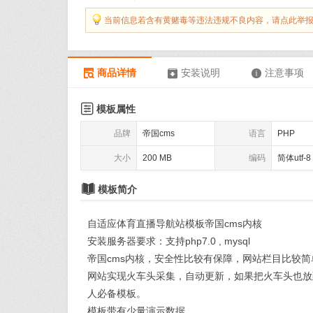
当前信息若含有黄赌毒等违法违规不良内容，请点此举
商品详情
安装说明
注意事项




模板属性
品牌
帝国cms
语言
PHP
大小
200 MB
编码
简体utf-8

模板简介
自适应体育直播导航站模板帝国cms内核
安装服务器要求：支持php7.0 , mysql
帝国cms内核，安全性比较有保障，网站栏目比较
网站实现火车头采集，自动更新，如果把火车头也放
人必备模板。
模板带有少量演示数据