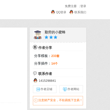
免费注册
|
登录
QQ登录
联系我们
勤劳的小蜜蜂

作者分享
分享模板：
233套
分享插件：
14个

联系作者
1415298841

作者店铺

作者网站

注意财产安全，不轻易线下交易！