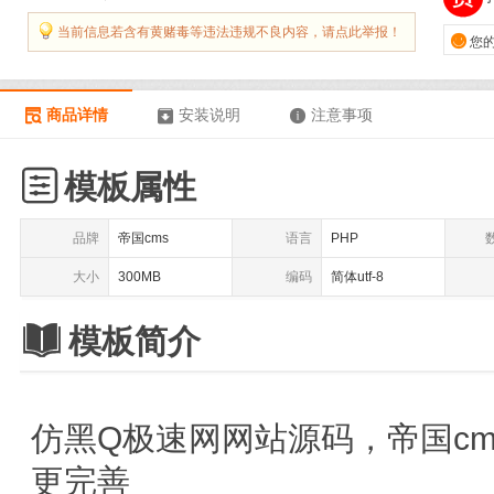
当前信息若含有黄赌毒等违法违规不良内容，请点此举报！

您
商品详情
安装说明
注意事项




模板属性
品牌
帝国cms
语言
PHP
大小
300MB
编码
简体utf-8

模板简介
仿黑Q极速网网站源码，帝国cms
更完善