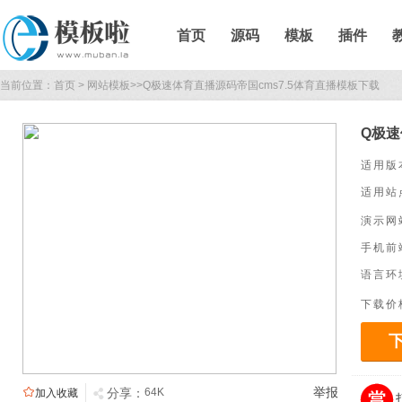
首页
源码
模板
插件
当前位置：
首页
>
网站模板
>>
Q极速体育直播源码帝国cms7.5体育直播模板下载
Q极速
适用版
适用站
演示网
手机前
语言环
下载价

举报

分享：
64K
加入收藏