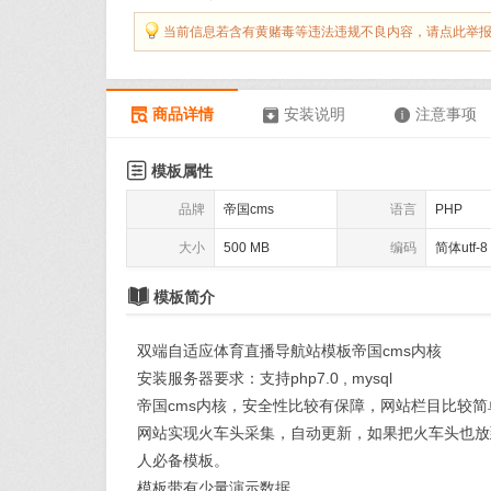
当前信息若含有黄赌毒等违法违规不良内容，请点此举
商品详情
安装说明
注意事项




模板属性
品牌
帝国cms
语言
PHP
大小
500 MB
编码
简体utf-8

模板简介
双端自适应体育直播导航站模板帝国cms内核
安装服务器要求：支持php7.0 , mysql
帝国cms内核，安全性比较有保障，网站栏目比较
网站实现火车头采集，自动更新，如果把火车头也放
人必备模板。
模板带有少量演示数据