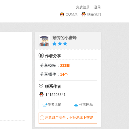
免费注册
|
登录
QQ登录
联系我们
勤劳的小蜜蜂

作者分享
分享模板：
233套
分享插件：
14个

联系作者
1415298841

作者店铺

作者网站

注意财产安全，不轻易线下交易！