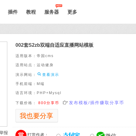
插件
教程
服务器
更多
板
002套S2zb双端自适应直播网站模板
适用版本：
帝国cms
适用站点：
运动健身

演示网站：
查看演示
手机前端：
M端
语言环境：
PHP+Mysql

发布模板/插件赚取分享币
下载价格：
800分享币
我也要分享


举报

打赏作者：