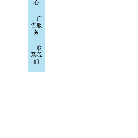
心
广
告服
务
联
系我
们