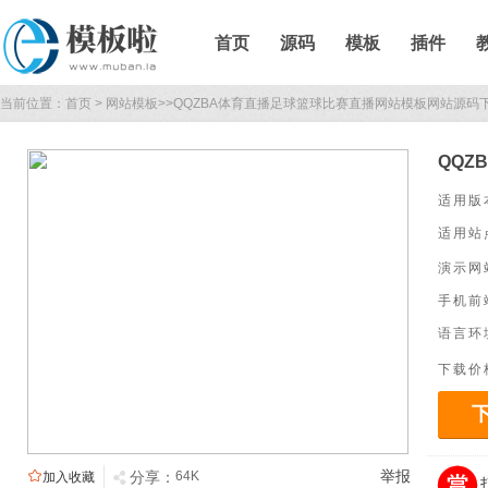
首页
源码
模板
插件
当前位置：
首页
>
网站模板
>>
QQZBA体育直播足球篮球比赛直播网站模板网站源码
QQZ
适用版
适用站
演示网
手机前
语言环
下载价

举报

分享：
64K
加入收藏