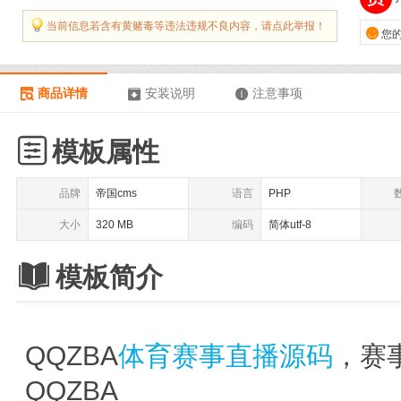
当前信息若含有黄赌毒等违法违规不良内容，请点此举报！

您
商品详情
安装说明
注意事项




模板属性
品牌
帝国cms
语言
PHP
大小
320 MB
编码
简体utf-8

模板简介
QQZBA
体育赛事直播源码
，赛
QQZBA