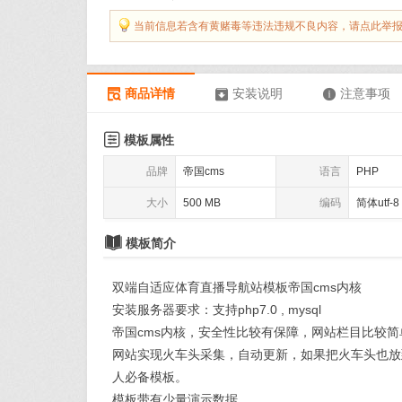
当前信息若含有黄赌毒等违法违规不良内容，请点此举
商品详情
安装说明
注意事项




模板属性
品牌
帝国cms
语言
PHP
大小
500 MB
编码
简体utf-8

模板简介
双端自适应体育直播导航站模板帝国cms内核
安装服务器要求：支持php7.0 , mysql
帝国cms内核，安全性比较有保障，网站栏目比较
网站实现火车头采集，自动更新，如果把火车头也放
人必备模板。
模板带有少量演示数据