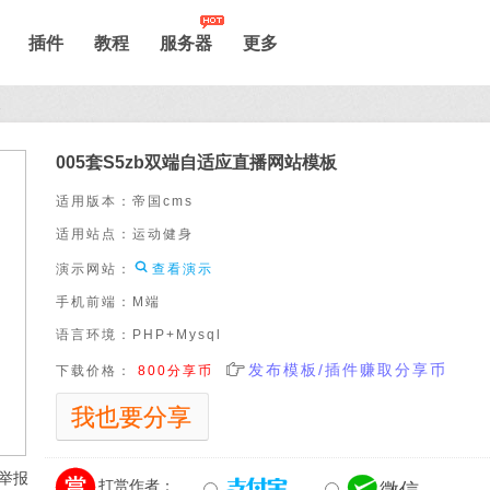
插件
教程
服务器
更多
板
005套S5zb双端自适应直播网站模板
适用版本：
帝国cms
适用站点：
运动健身

演示网站：
查看演示
手机前端：
M端
语言环境：
PHP+Mysql

发布模板/插件赚取分享币
下载价格：
800分享币
我也要分享


举报

打赏作者：