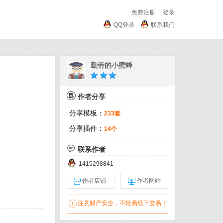
免费注册
|
登录
QQ登录
联系我们
勤劳的小蜜蜂

作者分享
分享模板：
233套
分享插件：
14个

联系作者
1415298841

作者店铺

作者网站

注意财产安全，不轻易线下交易！