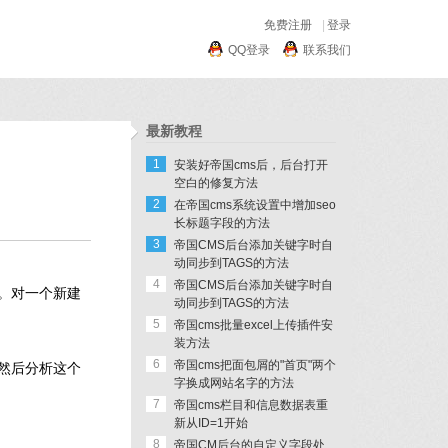
免费注册
|
登录
QQ登录
联系我们
最新教程
1
安装好帝国cms后，后台打开
空白的修复方法
2
在帝国cms系统设置中增加seo
长标题字段的方法
3
帝国CMS后台添加关键字时自
动同步到TAGS的方法
4
帝国CMS后台添加关键字时自
。对一个新建
动同步到TAGS的方法
5
帝国cms批量excel上传插件安
装方法
6
帝国cms把面包屑的"首页"两个
然后分析这个
字换成网站名字的方法
7
帝国cms栏目和信息数据表重
新从ID=1开始
8
帝国CM后台的自定义字段处