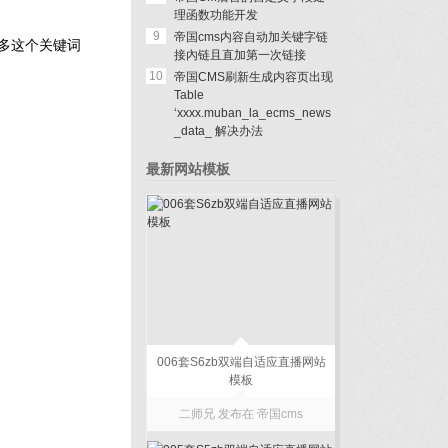
理函数功能开发
9
帝国cms内容自动加关键字链
多这个关键词
接內链且直加第一次链接
10
帝国CMS刷新生成内容页出现
Table
‘xxxx.muban_la_ecms_news
_data_ 解决办法
最新网站模板
006套S6zb双端自适应直播网站
模板
二师兄 发布在
帝国cms