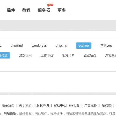
插件
教程
服务器
更多
uz
phpwind
wordpress
phpcms
ecshop
苹果cms
视传媒
游戏娱乐
上传下载
地方门户
企业站点
淘客商
联系我们
|
关于我们
|
版权声明
|
帮助中心
|
rss地图
|
广告服务
|
站点统计
码
，
网站模板
，建站教程，网页制作，程序插件，网站素材等最专业的建站资源，打造